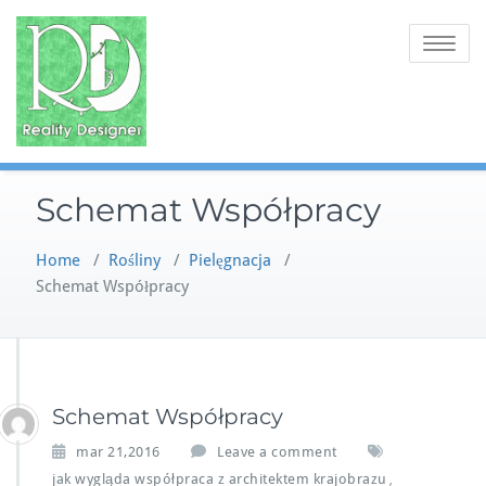
Skip
to
Toggle na
content
Schemat Współpracy
Home
/
Rośliny
/
Pielęgnacja
/
Schemat Współpracy
Schemat Współpracy
mar 21,2016
Leave a comment
jak wygląda współpraca z architektem krajobrazu
,