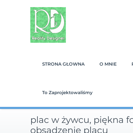
Skip
to
content
STRONA GŁOWNA
O MNIE
To Zaprojektowaliśmy
plac w żywcu, piękna f
obsadzenie placu