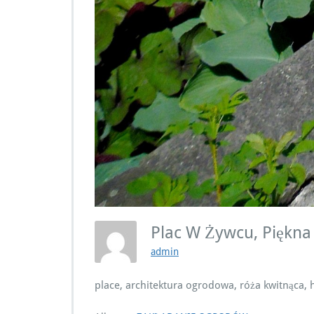
Plac W Żywcu, Piękn
admin
place, architektura ogrodowa, róża kwitnąca, 