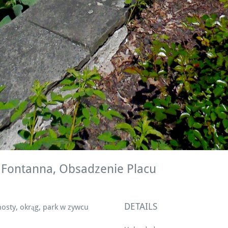
a Fontanna, Obsadzenie Placu
DETAILS
hosty, okrąg, park w zywcu