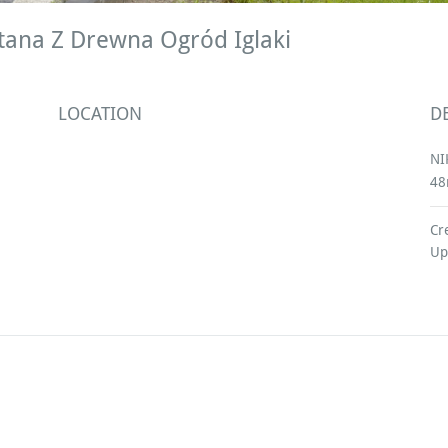
Altana Z Drewna Ogród Iglaki
LOCATION
D
NI
4
Cr
Up