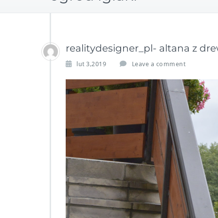
realitydesigner_pl- altana z dr
lut 3,2019
Leave a comment