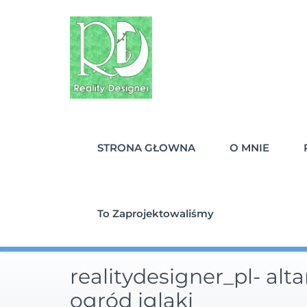
Skip
to
content
STRONA GŁOWNA
O MNIE
To Zaprojektowaliśmy
realitydesigner_pl- alt
ogród iglaki