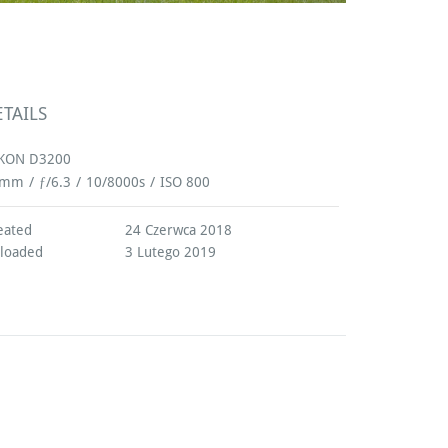
ETAILS
KON D3200
8mm
/
ƒ/6.3
/
10/8000s
/
ISO 800
eated
24 Czerwca 2018
loaded
3 Lutego 2019