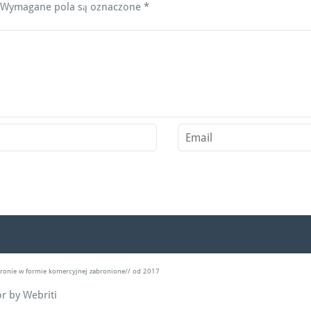
Wymagane pola są oznaczone
*
stronie w formie komercyjnej zabronione// od 2017
or
by Webriti