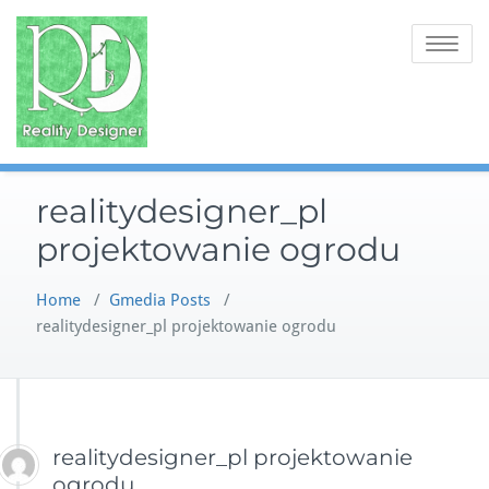
Skip
to
Toggle na
content
realitydesigner_pl
projektowanie ogrodu
Home
/
Gmedia Posts
/
realitydesigner_pl projektowanie ogrodu
realitydesigner_pl projektowanie
ogrodu