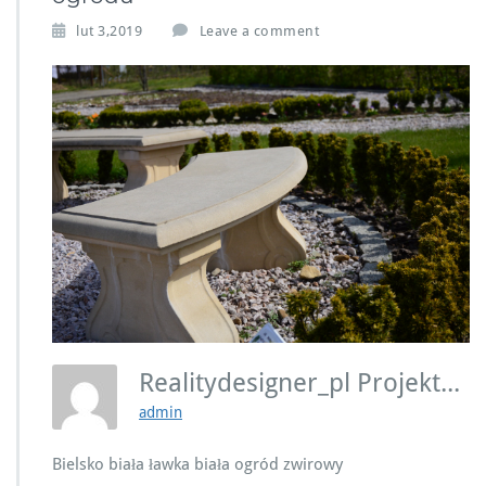
lut 3,2019
Leave a comment
Realitydesigner_pl Projektowanie Ogrodu
admin
Bielsko biała ławka biała ogród zwirowy